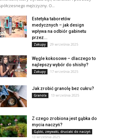
półczesnego mężczyzny. O...
Estetyka taboretów
medycznych – jak design
wpływa na odbiór gabinetu
przez...
29 września 2025
Zakupy
Węgle kokosowe – dlaczego to
najlepszy wybór do shishy?
17 września 2025
Zakupy
Jak zrobić granolę bez cukru?
13 września 2025
Granola
Z czego zrobiona jest gąbka do
mycia naczyń?
Gąbki, zmywaki, druciaki do naczyń
13 września 2025