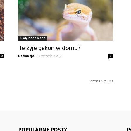
Gady hodowlane
Ile żyje gekon w domu?
Redakcja
-
9 września 2025
0
0
Strona 1 z 103
POPULARNE POSTY
P