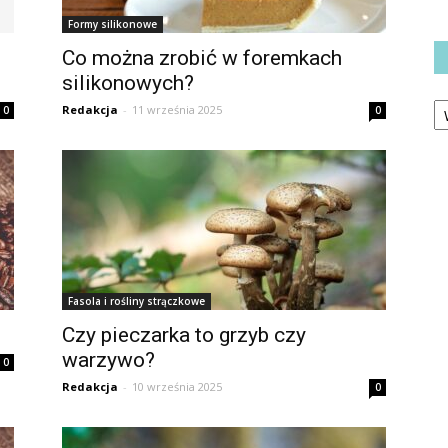
Formy silikonowe
Co można zrobić w foremkach
silikonowych?
Ka
Redakcja
-
11 września 2025
0
0
Fasola i rośliny strączkowe
Czy pieczarka to grzyb czy
warzywo?
0
Redakcja
-
10 września 2025
0