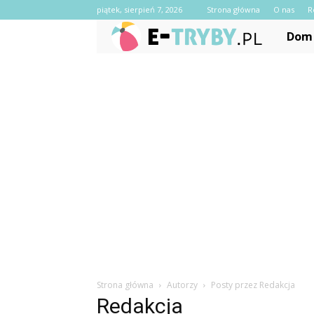
piątek, sierpień 7, 2026
Strona główna
O nas
R
e-
Dom 
Tryby.pl
Strona główna
Autorzy
Posty przez Redakcja
Redakcja