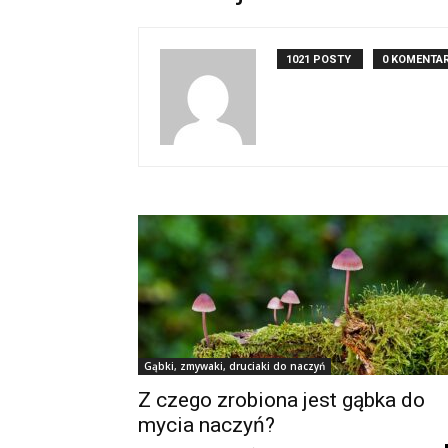
1021 POSTY
0 KOMENTA
Gąbki, zmywaki, druciaki do naczyń
Z czego zrobiona jest gąbka do
mycia naczyń?