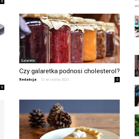
0
ws
Galaretki
Czy galaretka podnosi cholesterol?
Redakcja
-
12 września 2025
0
0