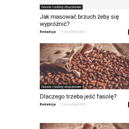
Fasola i rośliny strączkowe
Jak masować brzuch żeby się
wypróżnić?
Redakcja
-
11 września 2025
Fasola i rośliny strączkowe
Dlaczego trzeba jeść fasolę?
Redakcja
-
11 września 2025