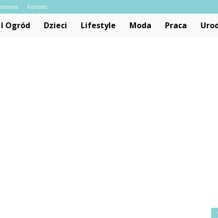
eklama
Kontakt
I Ogród
Dzieci
Lifestyle
Moda
Praca
Uro