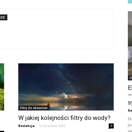
RZE
D
E
–
s
Filtry do akwarium
Re
W jakiej kolejności filtry do wody?
Ek
je
Redakcja
-
12 września 2025
0
el