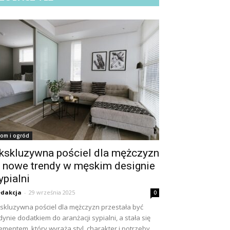
om i ogród
kskluzywna pościel dla mężczyzn
 nowe trendy w męskim designie
ypialni
dakcja
-
29 września 2025
0
skluzywna pościel dla mężczyzn przestała być
dynie dodatkiem do aranżacji sypialni, a stała się
ementem, który wyraża styl, charakter i potrzeby