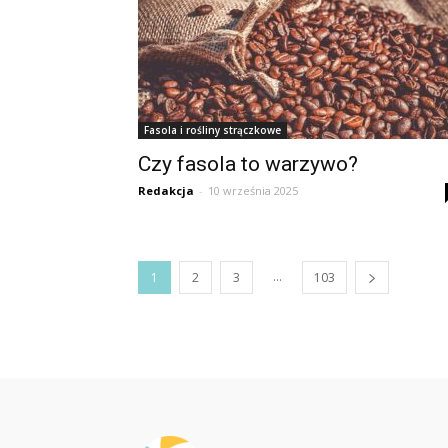
Fasola i rośliny strączkowe
Czy fasola to warzywo?
Redakcja
-
10 września 2025
...
1
2
3
103