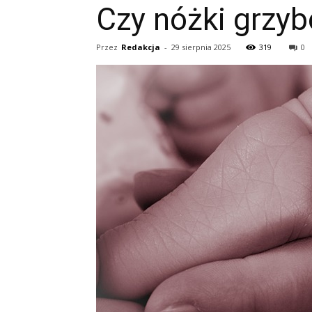
Czy nóżki grzyb
Przez
Redakcja
-
29 sierpnia 2025
319
0