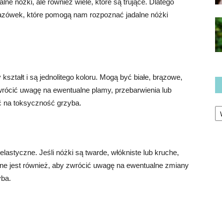
lne nóżki, ale również wiele, które są trujące. Dlatego
azówek, które pomogą nam rozpoznać jadalne nóżki
ztałt i są jednolitego koloru. Mogą być białe, brązowe,
wrócić uwagę na ewentualne plamy, przebarwienia lub
 na toksyczność grzyba.
Ka
lastyczne. Jeśli nóżki są twarde, włókniste lub kruche,
żne jest również, aby zwrócić uwagę na ewentualne zmiany
yba.