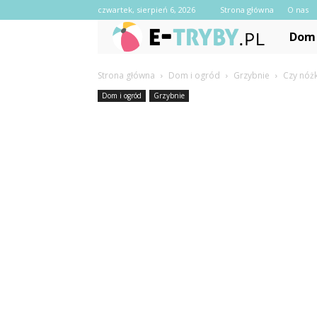
czwartek, sierpień 6, 2026
Strona główna
O nas
e-
Dom 
Tryby.pl
Strona główna
Dom i ogród
Grzybnie
Czy nóżk
Dom i ogród
Grzybnie