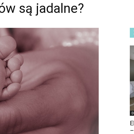
ów są jadalne?
D
E
–