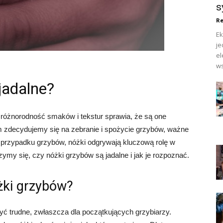
s
Re
Ek
je
el
ws
jadalne?
 różnorodność smaków i tekstur sprawia, że są one
m zdecydujemy się na zebranie i spożycie grzybów, ważne
 W przypadku grzybów, nóżki odgrywają kluczową rolę w
rzymy się, czy nóżki grzybów są jadalne i jak je rozpoznać.
żki grzybów?
 trudne, zwłaszcza dla początkujących grzybiarzy.