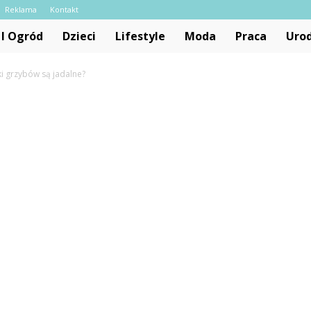
Reklama
Kontakt
I Ogród
Dzieci
Lifestyle
Moda
Praca
Uro
i grzybów są jadalne?