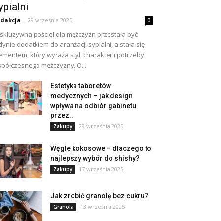
ypialni
dakcja
-
29 września 2025
0
skluzywna pościel dla mężczyzn przestała być
dynie dodatkiem do aranżacji sypialni, a stała się
ementem, który wyraża styl, charakter i potrzeby
półczesnego mężczyzny. O...
Estetyka taboretów
medycznych – jak design
wpływa na odbiór gabinetu
przez...
29 września 2025
Zakupy
Węgle kokosowe – dlaczego to
najlepszy wybór do shishy?
17 września 2025
Zakupy
Jak zrobić granolę bez cukru?
13 września 2025
Granola