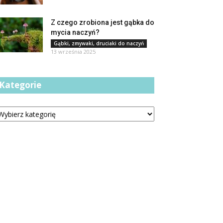
Z czego zrobiona jest gąbka do
mycia naczyń?
Gąbki, zmywaki, druciaki do naczyń
13 września 2025
Kategorie
tegorie