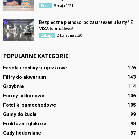
5 maja 2021
Praca
Bezpieczne płatności po zastrzeżeniu karty? Z
VISA to możliwe!
2 kwietnia 2020
Zakupy
POPULARNE KATEGORIE
Fasola i rośliny strączkowe
176
Filtry do akwarium
143
Grzybnie
114
Formy silikonowe
106
Foteliki samochodowe
105
Gumy do żucia
99
Fruktoza i glukoza
98
Gady hodowlane
97