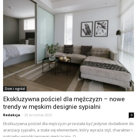
Dom i ogród
Ekskluzywna pościel dla mężczyzn – nowe
trendy w męskim designie sypialni
Redakcja
-
29 września 2025
0
Ekskluzywna pościel dla mężczyzn przestała być jedynie dodatkiem do
aranżacji sypialni, a stała się elementem, który wyraża styl, charakter i
potrzeby współczesnego mężczyzny. O...