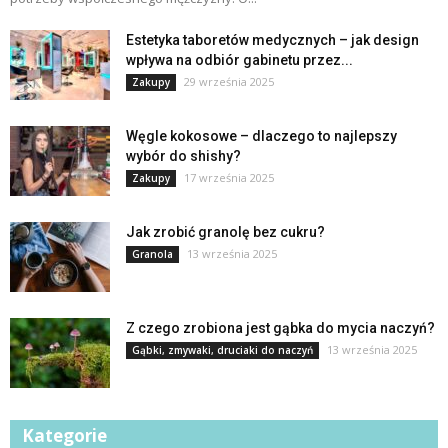
Estetyka taboretów medycznych – jak design
wpływa na odbiór gabinetu przez...
29 września 2025
Zakupy
Węgle kokosowe – dlaczego to najlepszy
wybór do shishy?
17 września 2025
Zakupy
Jak zrobić granolę bez cukru?
13 września 2025
Granola
Z czego zrobiona jest gąbka do mycia naczyń?
13 września 2025
Gąbki, zmywaki, druciaki do naczyń
Kategorie