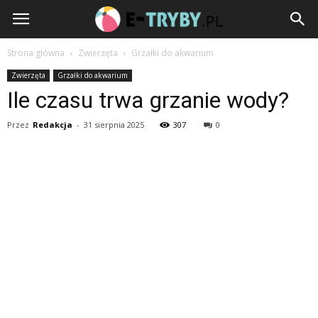
e-
Tryby.pl
Strona główna
Zwierzęta
Grzałki do akwarium
Zwierzęta
Grzałki do akwarium
Ile czasu trwa grzanie wody?
Przez
Redakcja
-
31 sierpnia 2025
307
0