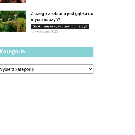
Z czego zrobiona jest gąbka do
mycia naczyń?
Gąbki, zmywaki, druciaki do naczyń
13 września 2025
Kategorie
tegorie