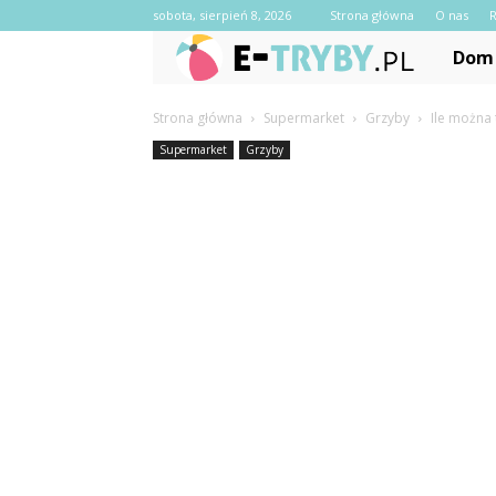
sobota, sierpień 8, 2026
Strona główna
O nas
e-
Dom 
Tryby.pl
Strona główna
Supermarket
Grzyby
Ile można
Supermarket
Grzyby