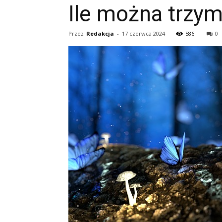
Ile można trzym
Przez
Redakcja
-
17 czerwca 2024
586
0