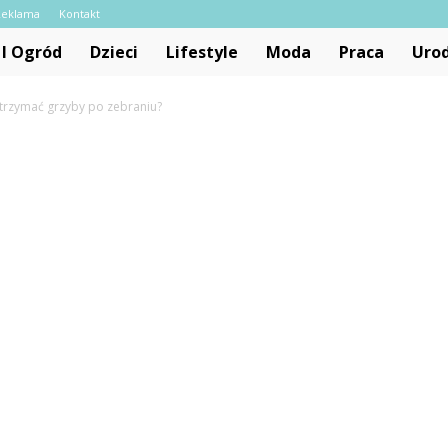
Reklama
Kontakt
I Ogród
Dzieci
Lifestyle
Moda
Praca
Uro
 trzymać grzyby po zebraniu?