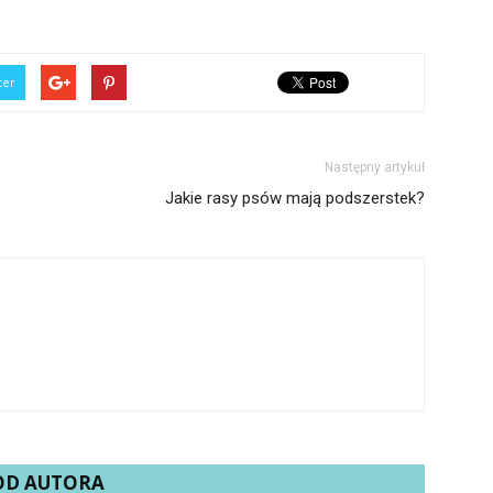
ter
Następny artykuł
Jakie rasy psów mają podszerstek?
 OD AUTORA