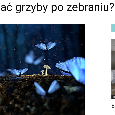
ać grzyby po zebraniu?
D
E
–