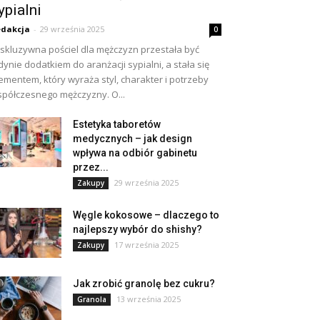
ypialni
dakcja
-
29 września 2025
0
skluzywna pościel dla mężczyzn przestała być
dynie dodatkiem do aranżacji sypialni, a stała się
ementem, który wyraża styl, charakter i potrzeby
półczesnego mężczyzny. O...
Estetyka taboretów
medycznych – jak design
wpływa na odbiór gabinetu
przez...
29 września 2025
Zakupy
Węgle kokosowe – dlaczego to
najlepszy wybór do shishy?
17 września 2025
Zakupy
Jak zrobić granolę bez cukru?
13 września 2025
Granola