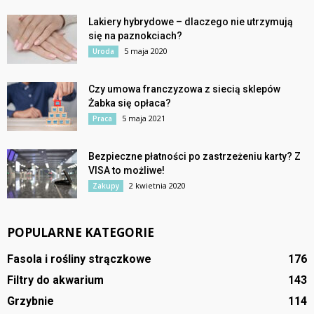
Lakiery hybrydowe – dlaczego nie utrzymują
się na paznokciach?
5 maja 2020
Uroda
Czy umowa franczyzowa z siecią sklepów
Żabka się opłaca?
5 maja 2021
Praca
Bezpieczne płatności po zastrzeżeniu karty? Z
VISA to możliwe!
2 kwietnia 2020
Zakupy
POPULARNE KATEGORIE
Fasola i rośliny strączkowe
176
Filtry do akwarium
143
Grzybnie
114