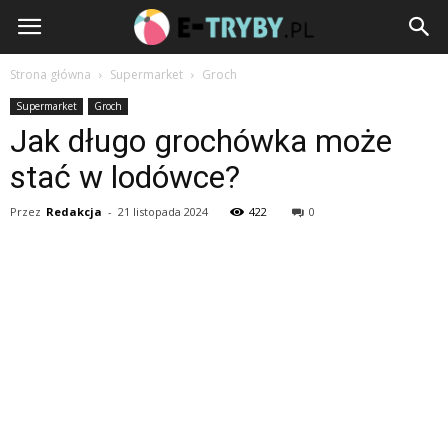
e-
Tryby.pl
Strona główna
Supermarket
Groch
Supermarket
Groch
Jak długo grochówka może
stać w lodówce?
Przez
Redakcja
-
21 listopada 2024
422
0