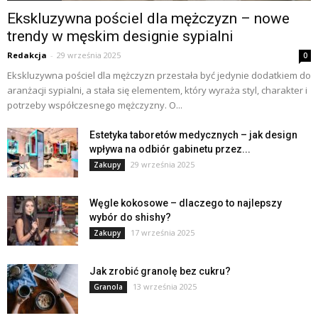
Ekskluzywna pościel dla mężczyzn – nowe
trendy w męskim designie sypialni
Redakcja
-
29 września 2025
0
Ekskluzywna pościel dla mężczyzn przestała być jedynie dodatkiem do
aranżacji sypialni, a stała się elementem, który wyraża styl, charakter i
potrzeby współczesnego mężczyzny. O...
Estetyka taboretów medycznych – jak design
wpływa na odbiór gabinetu przez...
29 września 2025
Zakupy
Węgle kokosowe – dlaczego to najlepszy
wybór do shishy?
17 września 2025
Zakupy
Jak zrobić granolę bez cukru?
13 września 2025
Granola