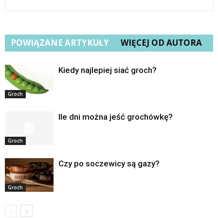
POWIĄZANE ARTYKUŁY
WIĘCEJ OD AUTORA
Kiedy najlepiej siać groch?
Groch
Ile dni można jeść grochówkę?
Groch
Czy po soczewicy są gazy?
Groch