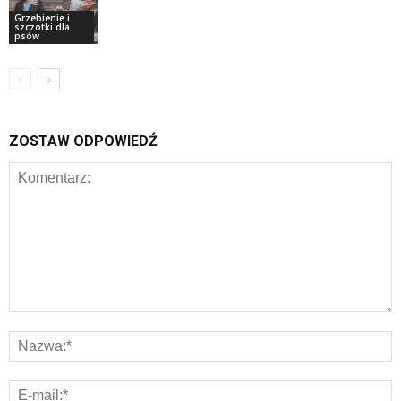
Grzebienie i
szczotki dla
psów
ZOSTAW ODPOWIEDŹ