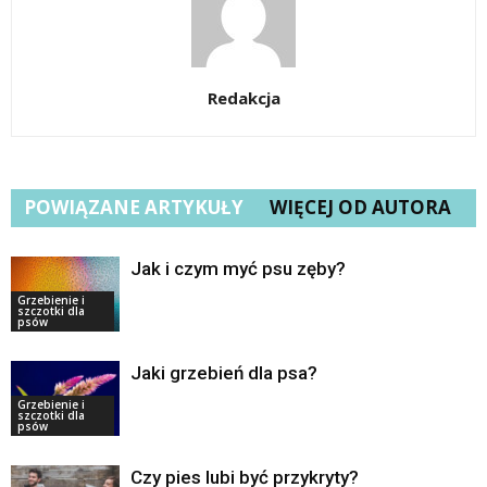
Redakcja
POWIĄZANE ARTYKUŁY
WIĘCEJ OD AUTORA
Jak i czym myć psu zęby?
Grzebienie i
szczotki dla
psów
Jaki grzebień dla psa?
Grzebienie i
szczotki dla
psów
Czy pies lubi być przykryty?