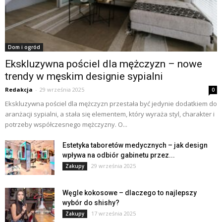
Dom i ogród
Ekskluzywna pościel dla mężczyzn – nowe
trendy w męskim designie sypialni
Redakcja
-
29 września 2025
0
Ekskluzywna pościel dla mężczyzn przestała być jedynie dodatkiem do
aranżacji sypialni, a stała się elementem, który wyraża styl, charakter i
potrzeby współczesnego mężczyzny. O...
Estetyka taboretów medycznych – jak design
wpływa na odbiór gabinetu przez...
29 września 2025
Zakupy
Węgle kokosowe – dlaczego to najlepszy
wybór do shishy?
17 września 2025
Zakupy