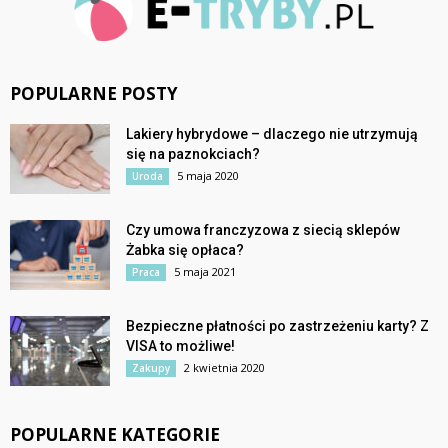
POPULARNE POSTY
Lakiery hybrydowe – dlaczego nie utrzymują
się na paznokciach?
5 maja 2020
Uroda
Czy umowa franczyzowa z siecią sklepów
Żabka się opłaca?
5 maja 2021
Praca
Bezpieczne płatności po zastrzeżeniu karty? Z
VISA to możliwe!
2 kwietnia 2020
Zakupy
POPULARNE KATEGORIE