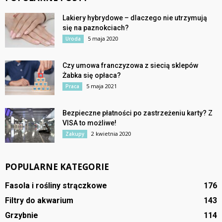
Lakiery hybrydowe – dlaczego nie utrzymują
się na paznokciach?
5 maja 2020
Uroda
Czy umowa franczyzowa z siecią sklepów
Żabka się opłaca?
5 maja 2021
Praca
Bezpieczne płatności po zastrzeżeniu karty? Z
VISA to możliwe!
2 kwietnia 2020
Zakupy
POPULARNE KATEGORIE
Fasola i rośliny strączkowe
176
Filtry do akwarium
143
Grzybnie
114