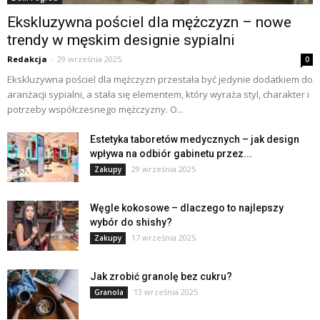
Ekskluzywna pościel dla mężczyzn – nowe
trendy w męskim designie sypialni
Redakcja
-
29 września 2025
0
Ekskluzywna pościel dla mężczyzn przestała być jedynie dodatkiem do
aranżacji sypialni, a stała się elementem, który wyraża styl, charakter i
potrzeby współczesnego mężczyzny. O...
Estetyka taboretów medycznych – jak design
wpływa na odbiór gabinetu przez...
29 września 2025
Zakupy
Węgle kokosowe – dlaczego to najlepszy
wybór do shishy?
17 września 2025
Zakupy
Jak zrobić granolę bez cukru?
13 września 2025
Granola