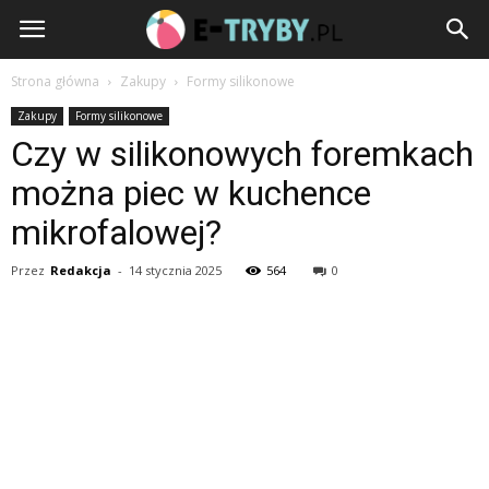
e-
Tryby.pl
Strona główna
Zakupy
Formy silikonowe
Zakupy
Formy silikonowe
Czy w silikonowych foremkach
można piec w kuchence
mikrofalowej?
Przez
Redakcja
-
14 stycznia 2025
564
0