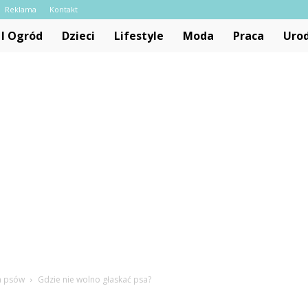
Reklama
Kontakt
I Ogród
Dzieci
Lifestyle
Moda
Praca
Uro
la psów
Gdzie nie wolno głaskać psa?