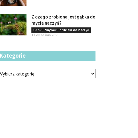
Z czego zrobiona jest gąbka do
mycia naczyń?
Gąbki, zmywaki, druciaki do naczyń
13 września 2025
Kategorie
tegorie