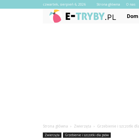
czwartek, sierpień 6, 2026
Strona główna
O nas
e-
Dom 
Tryby.pl
Strona główna
Zwierzęta
Grzebienie i szczotki d
Zwierzęta
Grzebienie i szczotki dla psów