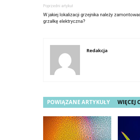
Poprzedni artykuł
W jakiej lokalizacji grzejnika należy zamontowa
grzałkę elektryczna?
Redakcja
POWIĄZANE ARTYKUŁY
WIĘCEJ