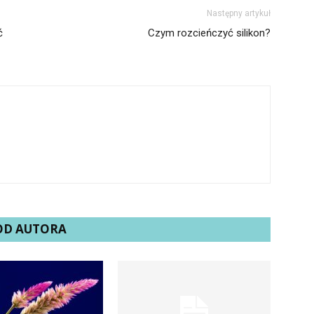
Następny artykuł
ć
Czym rozcieńczyć silikon?
 OD AUTORA