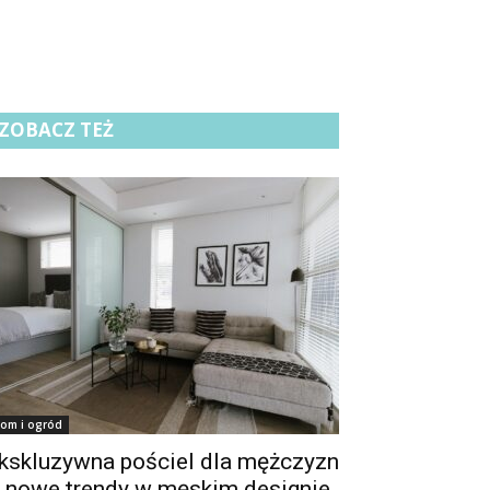
ZOBACZ TEŻ
om i ogród
kskluzywna pościel dla mężczyzn
 nowe trendy w męskim designie