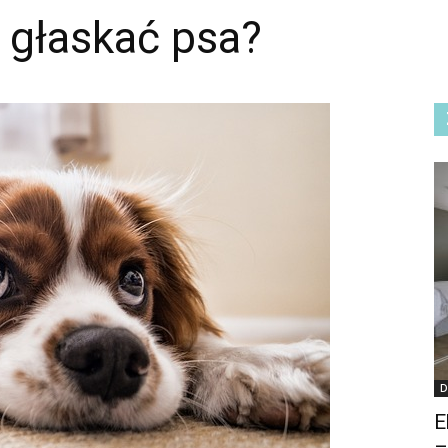
 głaskać psa?
D
E
–