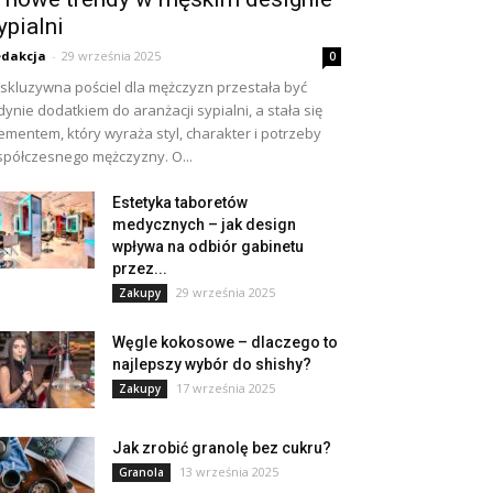
ypialni
dakcja
-
29 września 2025
0
skluzywna pościel dla mężczyzn przestała być
dynie dodatkiem do aranżacji sypialni, a stała się
ementem, który wyraża styl, charakter i potrzeby
półczesnego mężczyzny. O...
Estetyka taboretów
medycznych – jak design
wpływa na odbiór gabinetu
przez...
29 września 2025
Zakupy
Węgle kokosowe – dlaczego to
najlepszy wybór do shishy?
17 września 2025
Zakupy
Jak zrobić granolę bez cukru?
13 września 2025
Granola