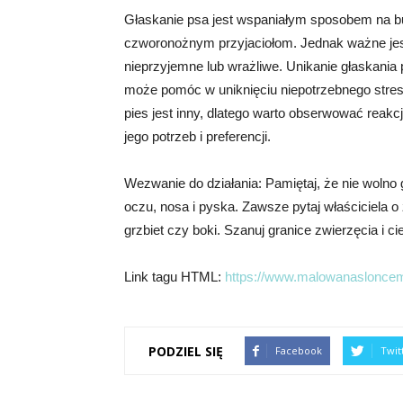
Głaskanie psa jest wspaniałym sposobem na b
czworonożnym przyjaciołom. Jednak ważne jest
nieprzyjemne lub wrażliwe. Unikanie głaskania 
może pomóc w uniknięciu niepotrzebnego stresu
pies jest inny, dlatego warto obserwować reak
jego potrzeb i preferencji.
Wezwanie do działania: Pamiętaj, że nie wolno 
oczu, nosa i pyska. Zawsze pytaj właściciela o
grzbiet czy boki. Szanuj granice zwierzęcia i ci
Link tagu HTML:
https://www.malowanasloncem
PODZIEL SIĘ
Facebook
Twit