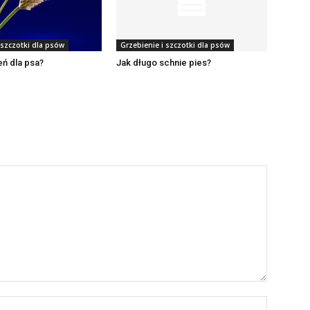
 szczotki dla psów
Grzebienie i szczotki dla psów
eń dla psa?
Jak długo schnie pies?