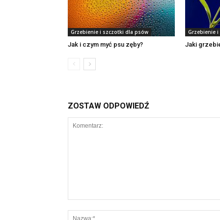
Grzebienie i szczotki dla psów
Grzebienie i
Jak i czym myć psu zęby?
Jaki grzebi
ZOSTAW ODPOWIEDŹ