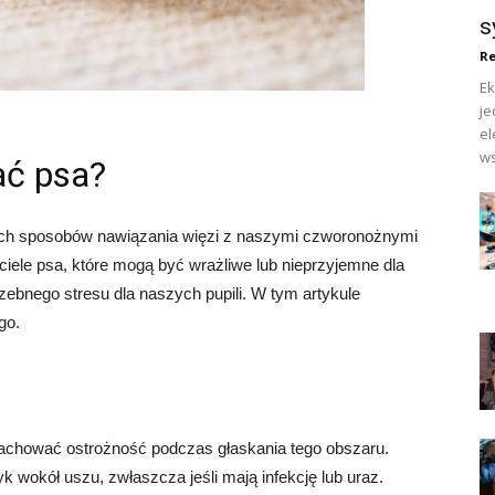
s
Re
Ek
je
el
ws
ać psa?
zych sposobów nawiązania więzi z naszymi czworonożnymi
 ciele psa, które mogą być wrażliwe lub nieprzyjemne dla
rzebnego stresu dla naszych pupili. W tym artykule
go.
zachować ostrożność podczas głaskania tego obszaru.
 wokół uszu, zwłaszcza jeśli mają infekcję lub uraz.