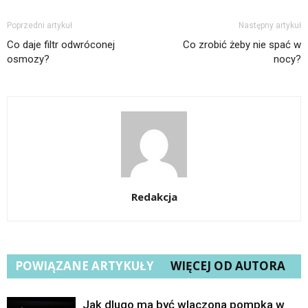
Poprzedni artykuł
Następny artykuł
Co daje filtr odwróconej
Co zrobić żeby nie spać w
osmozy?
nocy?
Redakcja
POWIĄZANE ARTYKUŁY
WIĘCEJ OD AUTORA
Jak dlugo ma być wlaczona pompka w