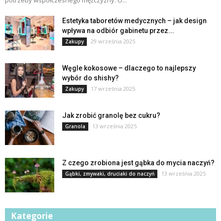
Estetyka taboretów medycznych – jak design
wpływa na odbiór gabinetu przez...
29 września 2025
Zakupy
Węgle kokosowe – dlaczego to najlepszy
wybór do shishy?
17 września 2025
Zakupy
Jak zrobić granolę bez cukru?
13 września 2025
Granola
Z czego zrobiona jest gąbka do mycia naczyń?
13 września 2025
Gąbki, zmywaki, druciaki do naczyń
Kategorie