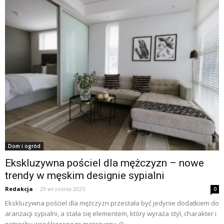
Dom i ogród
Ekskluzywna pościel dla mężczyzn – nowe
trendy w męskim designie sypialni
Redakcja
-
29 września 2025
0
Ekskluzywna pościel dla mężczyzn przestała być jedynie dodatkiem do
aranżacji sypialni, a stała się elementem, który wyraża styl, charakter i
potrzeby współczesnego mężczyzny. O...