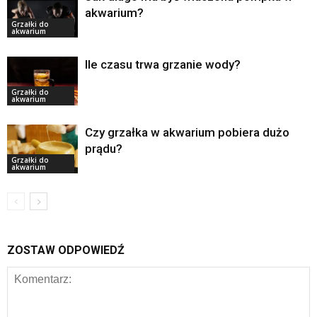
akwarium?
Grzałki do
akwarium
Ile czasu trwa grzanie wody?
Grzałki do
akwarium
Czy grzałka w akwarium pobiera dużo
prądu?
Grzałki do
akwarium
ZOSTAW ODPOWIEDŹ