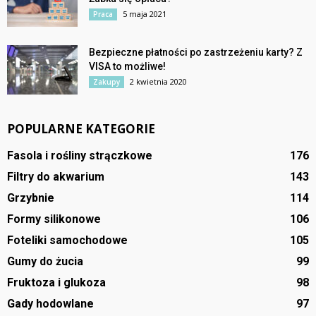
5 maja 2021
Praca
Bezpieczne płatności po zastrzeżeniu karty? Z
VISA to możliwe!
2 kwietnia 2020
Zakupy
POPULARNE KATEGORIE
Fasola i rośliny strączkowe
176
Filtry do akwarium
143
Grzybnie
114
Formy silikonowe
106
Foteliki samochodowe
105
Gumy do żucia
99
Fruktoza i glukoza
98
Gady hodowlane
97