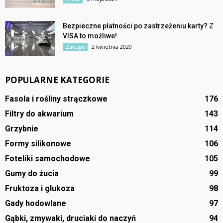
Bezpieczne płatności po zastrzeżeniu karty? Z
VISA to możliwe!
2 kwietnia 2020
Zakupy
POPULARNE KATEGORIE
Fasola i rośliny strączkowe
176
Filtry do akwarium
143
Grzybnie
114
Formy silikonowe
106
Foteliki samochodowe
105
Gumy do żucia
99
Fruktoza i glukoza
98
Gady hodowlane
97
Gąbki, zmywaki, druciaki do naczyń
94