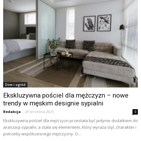
Dom i ogród
Ekskluzywna pościel dla mężczyzn – nowe
trendy w męskim designie sypialni
Redakcja
-
29 września 2025
0
Ekskluzywna pościel dla mężczyzn przestała być jedynie dodatkiem do
aranżacji sypialni, a stała się elementem, który wyraża styl, charakter i
potrzeby współczesnego mężczyzny. O...