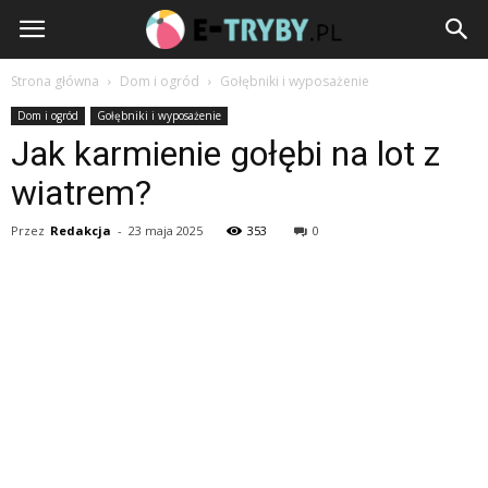
e-
Tryby.pl
Strona główna
Dom i ogród
Gołębniki i wyposażenie
Dom i ogród
Gołębniki i wyposażenie
Jak karmienie gołębi na lot z
wiatrem?
Przez
Redakcja
-
23 maja 2025
353
0