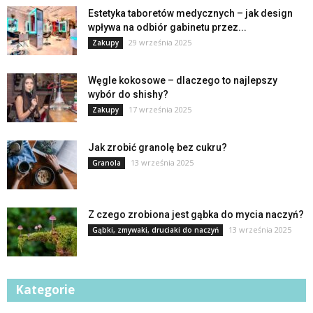
Estetyka taboretów medycznych – jak design
wpływa na odbiór gabinetu przez...
29 września 2025
Zakupy
Węgle kokosowe – dlaczego to najlepszy
wybór do shishy?
17 września 2025
Zakupy
Jak zrobić granolę bez cukru?
13 września 2025
Granola
Z czego zrobiona jest gąbka do mycia naczyń?
13 września 2025
Gąbki, zmywaki, druciaki do naczyń
Kategorie