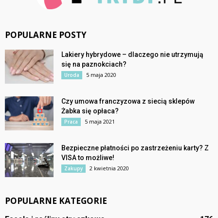
POPULARNE POSTY
Lakiery hybrydowe – dlaczego nie utrzymują
się na paznokciach?
5 maja 2020
Uroda
Czy umowa franczyzowa z siecią sklepów
Żabka się opłaca?
5 maja 2021
Praca
Bezpieczne płatności po zastrzeżeniu karty? Z
VISA to możliwe!
2 kwietnia 2020
Zakupy
POPULARNE KATEGORIE