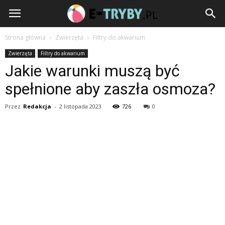
e-
Tryby.pl
Strona główna
Zwierzęta
Filtry do akwarium
Zwierzęta
Filtry do akwarium
Jakie warunki muszą być
spełnione aby zaszła osmoza?
Przez
Redakcja
-
2 listopada 2023
726
0