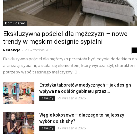
Dom i ogród
Ekskluzywna pościel dla mężczyzn – nowe
trendy w męskim designie sypialni
Redakcja
-
29 września 2025
0
Ekskluzywna pościel dla mężczyzn przestała być jedynie dodatkiem do
aranżacji sypialni, a stała się elementem, który wyraża styl, charakter i
potrzeby współczesnego mężczyzny. O...
Estetyka taboretów medycznych – jak design
wpływa na odbiór gabinetu przez...
29 września 2025
Zakupy
Węgle kokosowe – dlaczego to najlepszy
wybór do shishy?
17 września 2025
Zakupy