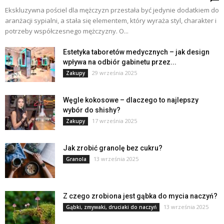
Ekskluzywna pościel dla mężczyzn przestała być jedynie dodatkiem do
aranżacji sypialni, a stała się elementem, który wyraża styl, charakter i
potrzeby współczesnego mężczyzny. O...
Estetyka taboretów medycznych – jak design
wpływa na odbiór gabinetu przez...
29 września 2025
Zakupy
Węgle kokosowe – dlaczego to najlepszy
wybór do shishy?
17 września 2025
Zakupy
Jak zrobić granolę bez cukru?
13 września 2025
Granola
Z czego zrobiona jest gąbka do mycia naczyń?
13 września 2025
Gąbki, zmywaki, druciaki do naczyń