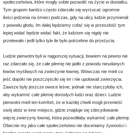
społeczeństwa, które mogły sobie pozwolić na życie w dostatku.
Tym grupom bardzo często zdarzało się wyrzucać ogromne
ilości jedzenia na śmieci podczas, gdy na ulicy ludzie przymierali
z powodu głodu. Im dalej będziemy cofać się w przeszłość tym
lepiej widać będzie widać fakt, że ludziom się nigdy nie
przelewało i jedli tylko tyle ile było potrzebne do przeżycia.
Ludzie pierwotni byli w najgorszej sytuacji, bowiem na pewno nie
raz zdarzało się, że całe plemię nie jadło z powodu nieudanych
łowów myśliwych na zwierzynie łownej. Wówczas nie mieli co
jeść dopóki nie poszczęściło się im i nie upolowali zwierzęcia.
Zawsze były jeszcze owoce leśne, jednak nie starczyłoby ich,
aby wykarmić całe plemię dorosłych ludzi oraz dzieci. Ludzie
pierwotni mieli ten komfort, że w każdej chwili mogli przenieść
swój obóz w inne miejsce, gdzie znajduje się zdecydowanie
więcej zwierzyny łownej, która pozwoliłaby wykarmić całe plemię.
Obecnie my jako całe społeczeństwo nie doceniamy żywności i