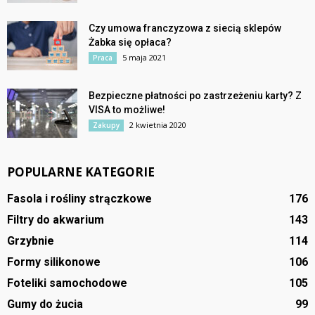
Czy umowa franczyzowa z siecią sklepów
Żabka się opłaca?
5 maja 2021
Praca
Bezpieczne płatności po zastrzeżeniu karty? Z
VISA to możliwe!
2 kwietnia 2020
Zakupy
POPULARNE KATEGORIE
Fasola i rośliny strączkowe
176
Filtry do akwarium
143
Grzybnie
114
Formy silikonowe
106
Foteliki samochodowe
105
Gumy do żucia
99