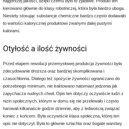
najgorszej jakości, dzięki czemu było to zjadliwe. Produkt ten
kierowano głównie do klasy robotniczej, która była bardzo uboga.
Niestety stosując substancje chemiczne bardzo często dodawało
to wartości kalorycznej produktowi zwanymi dalej pustymi
kalorami.
Otyłość a ilość żywności
Przed etapem rewolucji przemysłowej produkcja żywności była
zdecydowanie droższa oraz bardziej skomplikowana i
czasochłonna. Dlatego też spożycie żywności ograniczano do
potrzebnego minimum, nie traktowano natomiast jedzenia jak
zapychacza nudnych chwil. Opis ten dotyczy oczywiście ludzi z
nizin społecznych, którym w domu się nie przelewało i często
harowali kilkanaście godzin dziennie, aby z ledwością związać
koniec z końcem. Była oczywiście klasa społeczna, której ten
opis nie dotyczył. Była to głównie szlachta oraz bogate warstwy