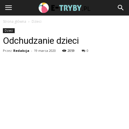
e-
Tryby.pl
Strona główna
Dzieci
Dzieci
Odchudzanie dzieci
Przez
Redakcja
-
19 marca 2020
2059
0