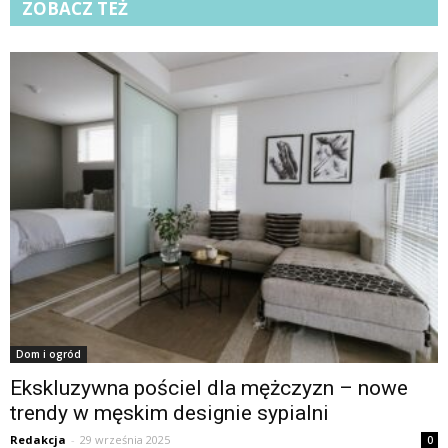
ZOBACZ TEŻ
Dom i ogród
Ekskluzywna pościel dla mężczyzn – nowe
trendy w męskim designie sypialni
Redakcja
-
29 września 2025
0